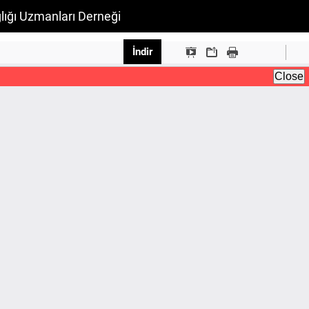
lığı Uzmanları Derneği
PDF İndir
İndir