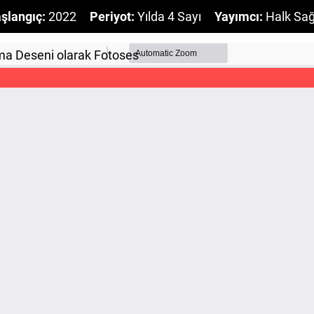
şlangıç:
2022
Periyot:
Yılda 4 Sayı
Yayımcı:
Halk Sağ
ırma Deseni olarak Fotoses