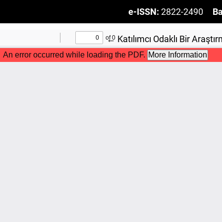
e-ISSN:
2822-2490
Ba
Makale Detayına Dönün
←
Katılımcı Odaklı Bir Araşt