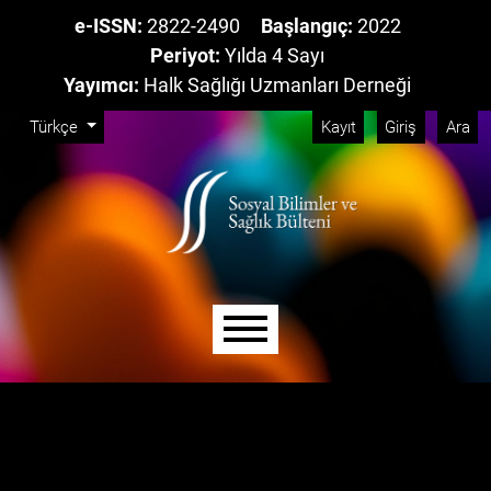
e-ISSN:
2822-2490
Başlangıç:
2022
Periyot:
Yılda 4 Sayı
Yayımcı:
Halk Sağlığı Uzmanları Derneği
Admin menü
Ana yönlendirme menüsünü atla
Ana içeriği atla
Site alt kısmını atla
Dili değiştir. Mevcut dil:
Türkçe
Kayıt
Giriş
Ara
Ana menü