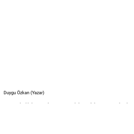
Duygu Özkan (Yazar)
Ataerkillik, Kadına Yönelik Şiddet ve Hukuk
Sistemi: Türkiye’de Kadın Avukat Olmak